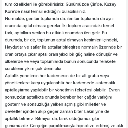
tüm özellikleri ile görebilirisiniz. Günümüzde Çin’de, Kuzey
Kore’de nasıl temsil edildiğini bulabilirsiniz.
Normalde, geri bir toplumda da, ileri bir toplumda da aynı
oranında aptal olması gerekir. İki toplum arasındaki temel
fark, aptallara verilen bu etkin konumdan ileri gelir. Bu
durumda, bir de, toplumun aptal olmayan kesimleri içindeki,
Haydutlar ve saflar ile aptallar birleşirse normalin üzerinde bir
oran ortaya çıkar aptal oranı yıkıcı bir güç haline dönüşür ve
ülkelerde ve veya toplumlarda bunun sonucunda felakete
sürüklenir yıkım çok derin olur.
Aptallık yönetimin her kademesin de bir alt gruba veya
yönetilenlere karşı uygulanabilir her kademede sistematik
aptallaştırma yapılabilir bir yönetimin felsefesi olabilir. Evren
sonsuzdur aptallıkta onunda beraber her çağda varlığını
gösterir ve sonsuzluğa yelken açmış gibi milletler ve
devletler içinden akıp geçer zaman biter Lakin yine de
aptallık bitmez. Bitmiyor da, tanık olduğumuz gibi
günümüzde. Gerçeğin çarpıtılmasıyla hipnotize edilmiş ve akli