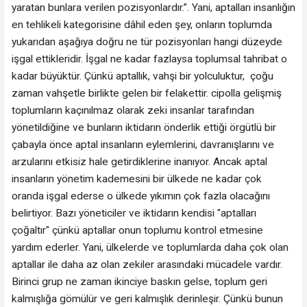
yaratan bunlara verilen pozisyonlardır.”. Yani, aptalları insanlığın
en tehlikeli kategorisine dâhil eden şey, onların toplumda
yukarıdan aşağıya doğru ne tür pozisyonları hangi düzeyde
işgal ettikleridir. İşgal ne kadar fazlaysa toplumsal tahribat o
kadar büyüktür. Çünkü aptallık, vahşi bir yolculuktur, çoğu
zaman vahşetle birlikte gelen bir felakettir. cipolla gelişmiş
toplumların kaçınılmaz olarak zeki insanlar tarafından
yönetildiğine ve bunların iktidarın önderlik ettiği örgütlü bir
çabayla önce aptal insanların eylemlerini, davranışlarını ve
arzularını etkisiz hale getirdiklerine inanıyor. Ancak aptal
insanların yönetim kademesini bir ülkede ne kadar çok
oranda işgal ederse o ülkede yıkımın çok fazla olacağını
belirtiyor. Bazı yöneticiler ve iktidarın kendisi "aptalları
çoğaltır" çünkü aptallar onun toplumu kontrol etmesine
yardım ederler. Yani, ülkelerde ve toplumlarda daha çok olan
aptallar ile daha az olan zekiler arasındaki mücadele vardır.
Birinci grup ne zaman ikinciye baskın gelse, toplum geri
kalmışlığa gömülür ve geri kalmışlık derinleşir. Çünkü bunun