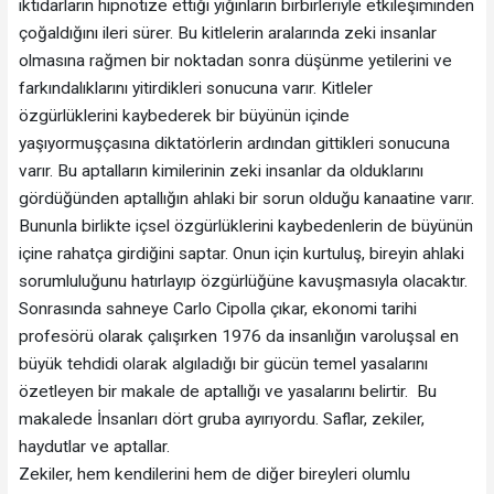
iktidarların hipnotize ettiği yığınların birbirleriyle etkileşiminden
çoğaldığını ileri sürer. Bu kitlelerin aralarında zeki insanlar
olmasına rağmen bir noktadan sonra düşünme yetilerini ve
farkındalıklarını yitirdikleri sonucuna varır. Kitleler
özgürlüklerini kaybederek bir büyünün içinde
yaşıyormuşçasına diktatörlerin ardından gittikleri sonucuna
varır. Bu aptalların kimilerinin zeki insanlar da olduklarını
gördüğünden aptallığın ahlaki bir sorun olduğu kanaatine varır.
Bununla birlikte içsel özgürlüklerini kaybedenlerin de büyünün
içine rahatça girdiğini saptar. Onun için kurtuluş, bireyin ahlaki
sorumluluğunu hatırlayıp özgürlüğüne kavuşmasıyla olacaktır.
Sonrasında sahneye Carlo Cipolla çıkar, ekonomi tarihi
profesörü olarak çalışırken 1976 da insanlığın varoluşsal en
büyük tehdidi olarak algıladığı bir gücün temel yasalarını
özetleyen bir makale de aptallığı ve yasalarını belirtir. Bu
makalede İnsanları dört gruba ayırıyordu. Saflar, zekiler,
haydutlar ve aptallar.
Zekiler, hem kendilerini hem de diğer bireyleri olumlu