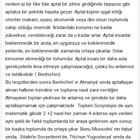
nedeni iyi bir fikir bile aptal bir zihne girdiğinde taşıyıcısı gibi
aptalca bir şekilde hayata geçer. Aptal kişinin işgal ettiği
otoriter makam, siyasi, ekonomik veya dini olsun toplumda
sahip olduğu önemdir. İktidardaki konumu ne kadar
yüksekse, verebileceği zarar da o kadar artar. Aptal insanlar
beklenmedik bir anda, en uygunsuz ve beklenmedik
yerlerde, en beklenmedik zamanda ortaya çıkarlar. Onlar
kimsenin ekmediği bir tohumdur. Aptal insanı bir daha asla
gerekçelerle ikna etmeye çalışmayacağız, çünkü bu anlamsız
ve tehlikelidir. ( Benhofen).
Bu tespitlerden sonra Benhofen’ ın Almanya’ sında aptallaşan
alman halkının kendine ve topluma nasıl zara verdiğini
Almayanın toptan yıkılması ile anlamış ve şimdide bir daha
aptallaşmamak için çalışmaktadır. Toplum Sosyolojisi de aynı
matematik gibidir 2 +2 nasıl her zaman 4 ederse aynı verileri
aynı şekli ile farklı toplumlarda bir araya getirirsen aynı sonuç
bir başka toplumda da ortaya çıkar. Bunu Mussolini’ nin italya’
sında, Sitalin’in Sovyetlerin’de, Tito’nun Yugoslavya’ sında da