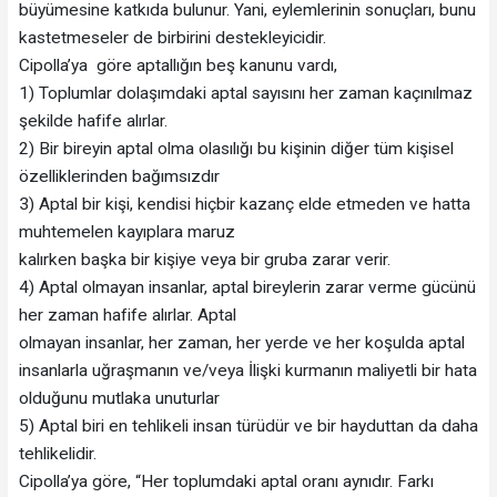
büyümesine katkıda bulunur. Yani, eylemlerinin sonuçları, bunu
kastetmeseler de birbirini destekleyicidir.
Cipolla’ya göre aptallığın beş kanunu vardı,
1) Toplumlar dolaşımdaki aptal sayısını her zaman kaçınılmaz
şekilde hafife alırlar.
2) Bir bireyin aptal olma olasılığı bu kişinin diğer tüm kişisel
özelliklerinden bağımsızdır
3) Aptal bir kişi, kendisi hiçbir kazanç elde etmeden ve hatta
muhtemelen kayıplara maruz
kalırken başka bir kişiye veya bir gruba zarar verir.
4) Aptal olmayan insanlar, aptal bireylerin zarar verme gücünü
her zaman hafife alırlar. Aptal
olmayan insanlar, her zaman, her yerde ve her koşulda aptal
insanlarla uğraşmanın ve/veya İlişki kurmanın maliyetli bir hata
olduğunu mutlaka unuturlar
5) Aptal biri en tehlikeli insan türüdür ve bir hayduttan da daha
tehlikelidir.
Cipolla’ya göre, “Her toplumdaki aptal oranı aynıdır. Farkı