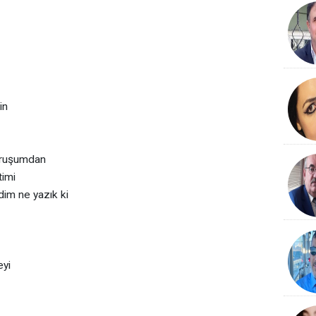
in
duruşumdan
timi
ldim ne yazık ki
eyi