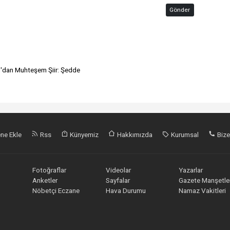
Gönder
lu'dan Muhteşem Şiir: Şedde
ne Ekle
Rss
Künyemiz
Hakkımızda
Kurumsal
Bize
Fotoğraflar
Videolar
Yazarlar
Anketler
Sayfalar
Gazete Manşetler
Nöbetçi Eczane
Hava Durumu
Namaz Vakitleri