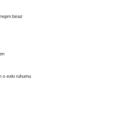
amışım biraz
en
n o eski ruhumu