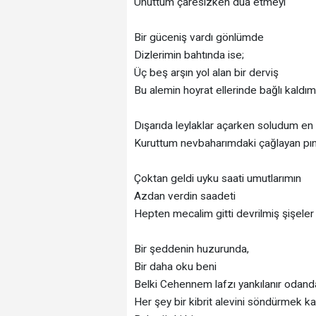
Unuttum çaresizken dua etmeyi
Bir güceniş vardı gönlümde
Dizlerimin bahtında ise;
Üç beş arşın yol alan bir derviş
Bu alemin hoyrat ellerinde bağlı kaldı
Dışarıda leylaklar açarken soludum en 
Kuruttum nevbaharımdaki çağlayan pınar
Çoktan geldi uyku saati umutlarımın
Azdan verdin saadeti
Hepten mecalim gitti devrilmiş şişeler
Bir şeddenin huzurunda,
Bir daha oku beni
Belki Cehennem lafzı yankılanır odand
Her şey bir kibrit alevini söndürmek ka