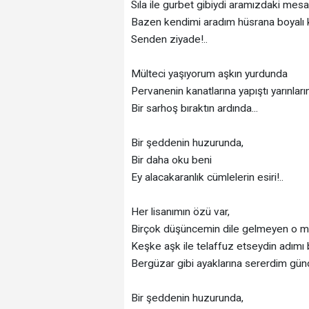
Sıla ile gurbet gibiydi aramızdaki mes
Bazen kendimi aradım hüsrana boyalı k
Senden ziyade!..
Mülteci yaşıyorum aşkın yurdunda
Pervanenin kanatlarına yapıştı yarınlar
Bir sarhoş bıraktın ardında...
Bir şeddenin huzurunda,
Bir daha oku beni
Ey alacakaranlık cümlelerin esiri!..
Her lisanımın özü var,
Birçok düşüncemin dile gelmeyen o m
Keşke aşk ile telaffuz etseydin adımı 
Bergüzar gibi ayaklarına sererdim gü
Bir şeddenin huzurunda,