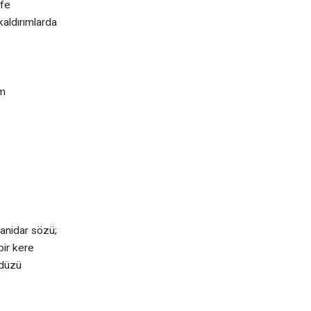
afe
aldırımlarda
ım
anidar sözü;
bir kere
ndüzü