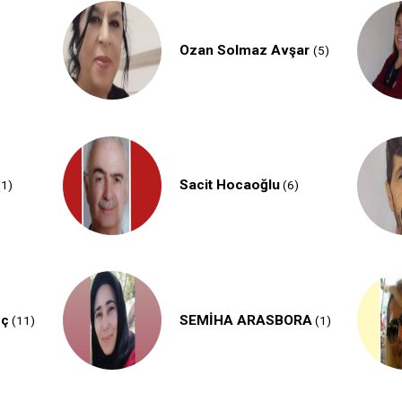
Ozan Solmaz Avşar
(5)
Sacit Hocaoğlu
1)
(6)
oç
SEMİHA ARASBORA
(11)
(1)