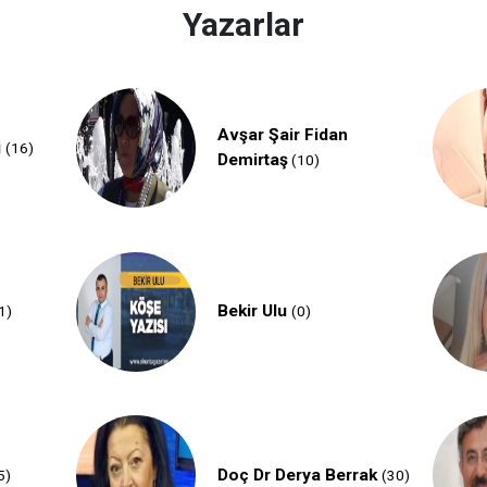
Yazarlar
Avşar Şair Fidan
u
(16)
Demirtaş
(10)
Bekir Ulu
1)
(0)
Doç Dr Derya Berrak
5)
(30)