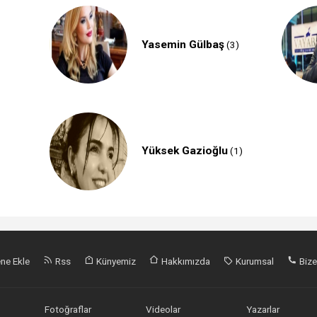
Yasemin Gülbaş
(3)
Yüksek Gazioğlu
(1)
ne Ekle
Rss
Künyemiz
Hakkımızda
Kurumsal
Bize
Fotoğraflar
Videolar
Yazarlar