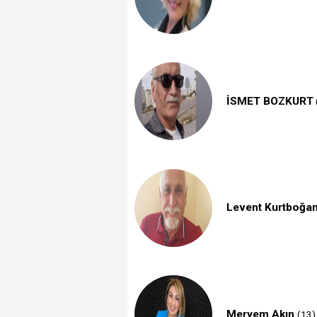
İSMET BOZKURT
Levent Kurtboğa
Meryem Akın
(13)