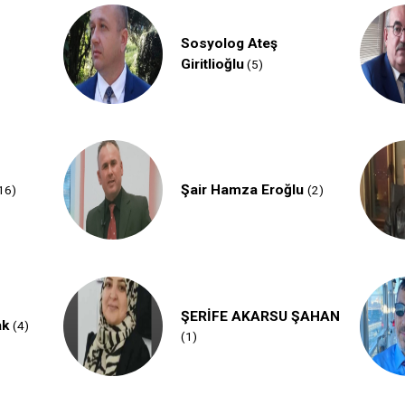
Sosyolog Ateş
Giritlioğlu
(5)
Şair Hamza Eroğlu
16)
(2)
ŞERİFE AKARSU ŞAHAN
ak
(4)
(1)