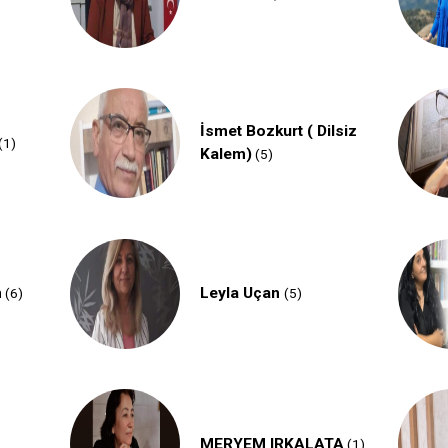
İsmet Bozkurt ( Dilsiz
(1)
Kalem)
(5)
n
Leyla Uçan
(6)
(5)
MERYEM IRKALATA
(1)