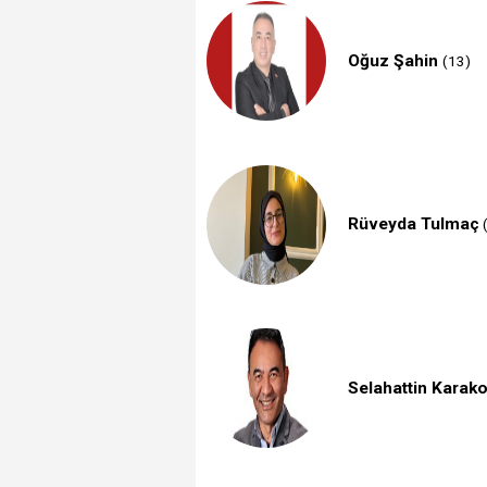
Oğuz Şahin
(13)
Rüveyda Tulmaç
(
Selahattin Karak