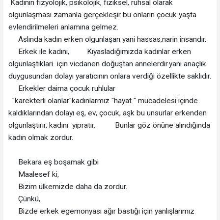
Kadının fizyolojik, psikolojik, fiziksel, ruhsal olarak
olgunlaşması zamanla gerçekleşir bu onların çocuk yaşta
evlendirilmeleri anlamına gelmez.
Aslında kadın erken olgunlaşan yani hassas,narin insandır.
Erkek ile kadını, Kıyasladığımızda kadınlar erken
olgunlaştıklari için vicdanen doğuştan annelerdir.yani anaçlık
duygusundan dolayı yaratıcının onlara verdiği özellikte saklıdır.
Erkekler daima çocuk ruhlular
"karekterli olanlar"kadınlarmız "hayat " mücadelesi içinde
kaldıklarından dolayı eş, ev, çocuk, aşk bu unsurlar erkenden
olgunlaştırır, kadını yıpratır. Bunlar göz önüne alındığında
kadın olmak zordur.
Bekara eş boşamak gibi
Maalesef ki,
Bizim ülkemizde daha da zordur.
Çünkü,
Bizde erkek egemonyası ağır bastığı için yanlışlarımız