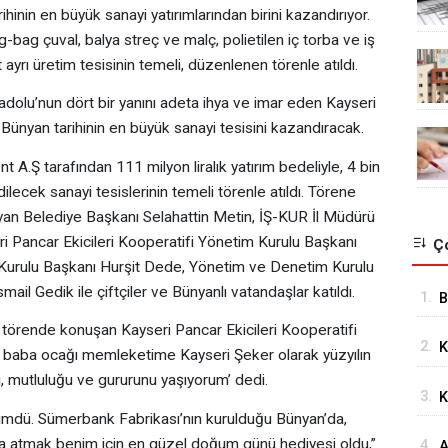
hinin en büyük sanayi yatırımlarından birini kazandırıyor.
g-bag çuval, balya streç ve malç, polietilen iç torba ve iş
ayrı üretim tesisinin temeli, düzenlenen törenle atıldı.
adolu’nun dört bir yanını adeta ihya ve imar eden Kayseri
 Bünyan tarihinin en büyük sanayi tesisini kazandıracak.
t A.Ş tarafından 111 milyon liralık yatırım bedeliyle, 4 bin
lecek sanayi tesislerinin temeli törenle atıldı. Törene
n Belediye Başkanı Selahattin Metin, İŞ-KUR İl Müdürü
i Pancar Ekicileri Kooperatifi Yönetim Kurulu Başkanı
Ço
Kurulu Başkanı Hurşit Dede, Yönetim ve Denetim Kurulu
il Gedik ile çiftçiler ve Bünyanlı vatandaşlar katıldı.
1.
B
H
törende konuşan Kayseri Pancar Ekicileri Kooperatifi
2.
K
 baba ocağı memleketime Kayseri Şeker olarak yüzyılın
t
i, mutluluğu ve gururunu yaşıyorum’ dedi.
3.
K
mdü. Sümerbank Fabrikası’nın kurulduğu Bünyan’da,
t
za atmak benim için en güzel doğum günü hediyesi oldu,”
4.
A