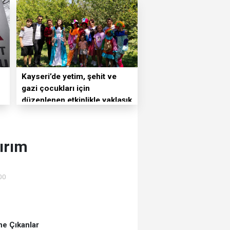
Kayseri’de yetim, şehit ve
gazi çocukları için
düzenlenen etkinlikle yaklaşık
400 çocuğun okul önces
ırım
00
e Çıkanlar