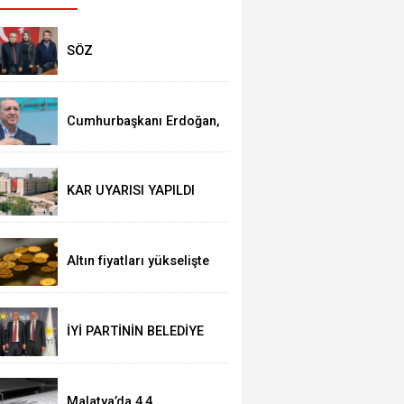
SÖZ
VERENLER....SÖZÜNÜN
ERİ OLANLAR VE YRP
BELEDİYE BAŞKANI
ADAYI SELVER BOZTAŞ
Cumhurbaşkanı Erdoğan,
OKUNTU TV de
adayları açıkladı!
KAR UYARISI YAPILDI
Altın fiyatları yükselişte
İYİ PARTİNİN BELEDİYE
BAŞKANLARI BELLİ
OLDU!!
Malatya’da 4,4