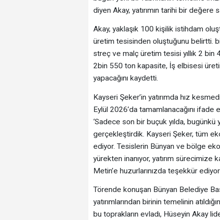
diyen Akay, yatırımın tarihi bir değere 
Akay, yaklaşık 100 kişilik istihdam olu
üretim tesisinden oluştuğunu belirtti. b
streç ve malç üretim tesisi yıllık 2 bin 4
2bin 550 ton kapasite, İş elbisesi üreti
yapacağını kaydetti.
Kayseri Şeker’in yatırımda hız kesmedi
Eylül 2026’da tamamlanacağını ifade 
‘Sadece son bir buçuk yılda, bugünkü yat
gerçekleştirdik. Kayseri Şeker, tüm 
ediyor. Tesislerin Bünyan ve bölge ek
yürekten inanıyor, yatırım sürecimize k
Metin’e huzurlarınızda teşekkür ediyoru
Törende konuşan Bünyan Belediye Başk
yatırımlarından birinin temelinin atıldı
bu toprakların evladı, Hüseyin Akay li