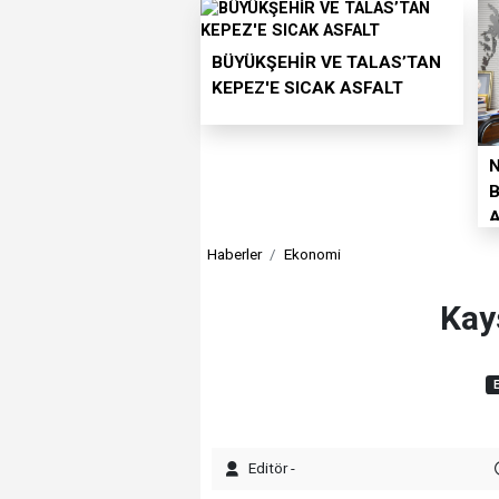
BÜYÜKŞEHİR VE TALAS’TAN
KEPEZ'E SICAK ASFALT
B
Y
Haberler
Ekonomi
Kay
Editör -