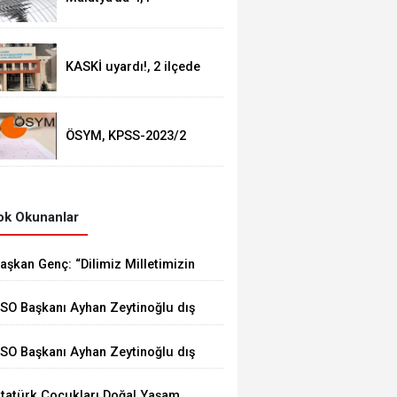
büyüklüğünde deprem
KASKİ uyardı!, 2 ilçede
sular kesilecek!
ÖSYM, KPSS-2023/2
sonuçları açıklandı
k Okunanlar
aşkan Genç: “Dilimiz Milletimizin
afızasıdır”
SO Başkanı Ayhan Zeytinoğlu dış
icaret verilerini değerlendirdi
SO Başkanı Ayhan Zeytinoğlu dış
icaret verilerini değerlendirdi
tatürk Çocukları Doğal Yaşam