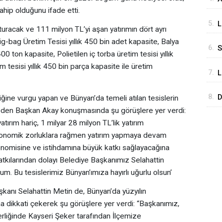
sahip olduğunu ifade etti.
P
5.
L
a
şturacak ve 111 milyon TL’yi aşan yatırımın dört ayrı
y
ig-bag Üretim Tesisi yıllık 450 bin adet kapasite, Balya
6.
S
00 ton kapasite, Polietilen iç torba üretim tesisi yıllık
m tesisi yıllık 450 bin parça kapasite ile üretim
7.
L
y
8.
D
ğine vurgu yapan ve Bünyan’da temeli atılan tesislerin
eden Başkan Akay konuşmasında şu görüşlere yer verdi:
B
ırım hariç, 1 milyar 28 milyon TL’lik yatırım
ekonomik zorluklara rağmen yatırım yapmaya devam
onomisine ve istihdamına büyük katkı sağlayacağına
atkılarından dolayı Belediye Başkanımız Selahattin
m. Bu tesislerimiz Bünyan’ımıza hayırlı uğurlu olsun’
anı Selahattin Metin de, Bünyan’da yüzyılın
ğına dikkati çekerek şu görüşlere yer verdi: “Başkanımız,
derliğinde Kayseri Şeker tarafından İlçemize