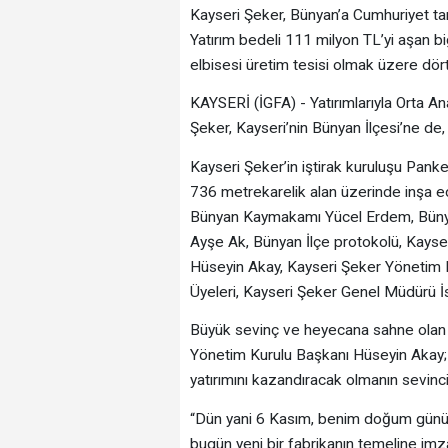
Kayseri Şeker, Bünyan’a Cumhuriyet tari
Yatırım bedeli 111 milyon TL’yi aşan bi
elbisesi üretim tesisi olmak üzere dört 
KAYSERİ (İGFA) - Yatırımlarıyla Orta An
Şeker, Kayseri’nin Bünyan İlçesi’ne de,
Kayseri Şeker’in iştirak kuruluşu Panken
736 metrekarelik alan üzerinde inşa edi
Bünyan Kaymakamı Yücel Erdem, Bünya
Ayşe Ak, Bünyan İlçe protokolü, Kayser
Hüseyin Akay, Kayseri Şeker Yönetim 
Üyeleri, Kayseri Şeker Genel Müdürü İsma
Büyük sevinç ve heyecana sahne olan 
Yönetim Kurulu Başkanı Hüseyin Akay;
yatırımını kazandıracak olmanın sevinc
“Dün yani 6 Kasım, benim doğum günü
bugün yeni bir fabrikanın temeline im