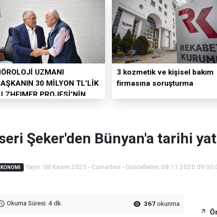
NÖROLOJİ UZMANI
3 kozmetik ve kişisel bakım
AŞKANIN 30 MİLYON TL’LİK
firmasına soruşturma
ALZHEIMER PROJESİ’NİN
APIMINI AĞABEYİ
ÜSTLENDİ
seri Şeker'den Bünyan'a tarihi yat
Yayın: 08 Kasım 2025 - Cumartesi - Güncelleme: 08.11.2025 09:00:
EKONOMI
Okuma Süresi: 4 dk.
367
okunma
Ön