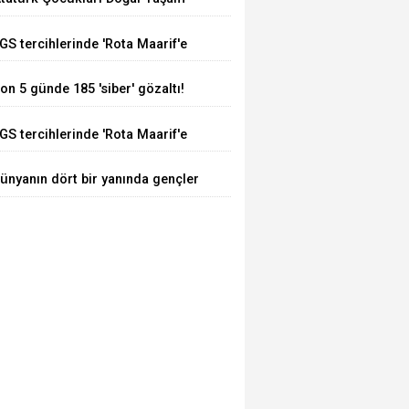
arkı bir haftada 50 bin ziyaretçiyi
GS tercihlerinde 'Rota Maarif'e
ğırladı
oğun ilgi
on 5 günde 185 'siber' gözaltı!
GS tercihlerinde 'Rota Maarif'e
oğun ilgi
ünyanın dört bir yanında gençler
ursa Nilüfer’de buluştu