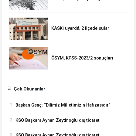
deprem
KASKİ uyardı!, 2 ilçede sular
kesilecek!
ÖSYM, KPSS-2023/2 sonuçları
açıklandı
Çok Okunanlar
1.
Başkan Genç: “Dilimiz Milletimizin Hafızasıdır”
2.
KSO Başkanı Ayhan Zeytinoğlu dış ticaret
verilerini değerlendirdi
3.
KSO Başkanı Ayhan Zeytinoğlu dış ticaret