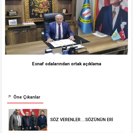
Esnaf odalarından ortak açıklama
Öne Çıkanlar
SÖZ VERENLER....SÖZÜNÜN ERİ
OLANLAR VE YRP BELEDİYE
BAŞKANI ADAYI SELVER BOZTAŞ