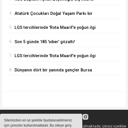
verilerini değerlendirdi
4.
Atatürk Çocukları Doğal Yaşam Parkı bir
haftada 50 bin ziyaretçiyi ağırladı
5.
LGS tercihlerinde 'Rota Maarif'e yoğun ilgi
6.
Son 5 günde 185 'siber' gözaltı!
7.
LGS tercihlerinde 'Rota Maarif'e yoğun ilgi
8.
Dünyanın dört bir yanında gençler Bursa
Nilüfer’de buluştu
Sitemizden en iyi şekilde faydalanabilmeniz
için çerezler kullanılmaktadır. Bu siteye giriş
Sitemizde bulunan içeriklerin tüm hakları saklı tutulmaktadır, izinsiz içerikler