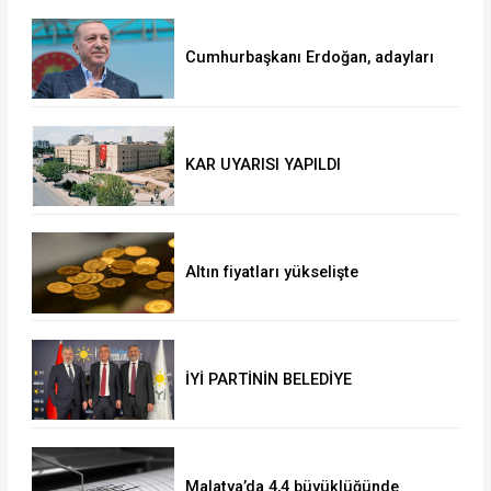
OKUNTU TV de
Cumhurbaşkanı Erdoğan, adayları
açıkladı!
KAR UYARISI YAPILDI
Altın fiyatları yükselişte
İYİ PARTİNİN BELEDİYE
BAŞKANLARI BELLİ OLDU!!
Malatya’da 4,4 büyüklüğünde