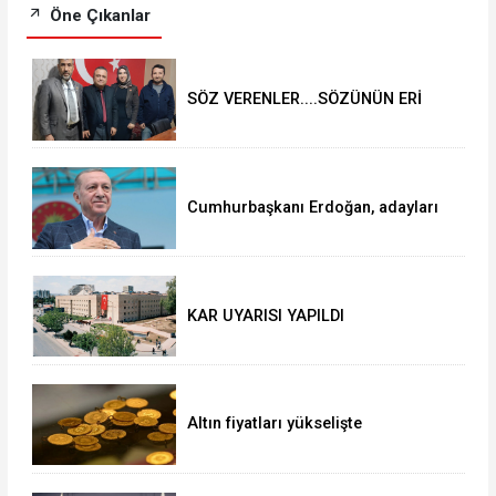
Öne Çıkanlar
SÖZ VERENLER....SÖZÜNÜN ERİ
OLANLAR VE YRP BELEDİYE
BAŞKANI ADAYI SELVER BOZTAŞ
OKUNTU TV de
Cumhurbaşkanı Erdoğan, adayları
açıkladı!
KAR UYARISI YAPILDI
Altın fiyatları yükselişte