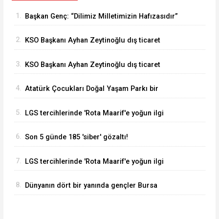
1.
Başkan Genç: “Dilimiz Milletimizin Hafızasıdır”
2.
KSO Başkanı Ayhan Zeytinoğlu dış ticaret
verilerini değerlendirdi
3.
KSO Başkanı Ayhan Zeytinoğlu dış ticaret
verilerini değerlendirdi
4.
Atatürk Çocukları Doğal Yaşam Parkı bir
haftada 50 bin ziyaretçiyi ağırladı
5.
LGS tercihlerinde 'Rota Maarif'e yoğun ilgi
6.
Son 5 günde 185 'siber' gözaltı!
7.
LGS tercihlerinde 'Rota Maarif'e yoğun ilgi
8.
Dünyanın dört bir yanında gençler Bursa
Nilüfer’de buluştu