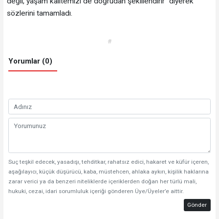
değil, yaşam kalitemizi de doğrudan şekillendirir” diyerek
sözlerini tamamladı.
#
Yorumlar (0)
Suç teşkil edecek, yasadışı, tehditkar, rahatsız edici, hakaret ve küfür içeren,
aşağılayıcı, küçük düşürücü, kaba, müstehcen, ahlaka aykırı, kişilik haklarına
zarar verici ya da benzeri niteliklerde içeriklerden doğan her türlü mali,
hukuki, cezai, idari sorumluluk içeriği gönderen Üye/Üyeler’e aittir.
Gönder