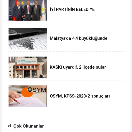
İYİ PARTİNİN BELEDİYE
BAŞKANLARI BELLİ OLDU!!
Malatya’da 4,4 büyüklüğünde
deprem
KASKİ uyardı!, 2 ilçede sular
kesilecek!
ÖSYM, KPSS-2023/2 sonuçları
açıklandı
Çok Okunanlar