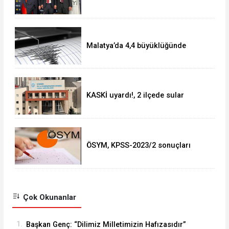
BAŞKANLARI BELLİ OLDU!!
Malatya’da 4,4 büyüklüğünde
deprem
KASKİ uyardı!, 2 ilçede sular
kesilecek!
ÖSYM, KPSS-2023/2 sonuçları
açıklandı
Çok Okunanlar
1.
Başkan Genç: “Dilimiz Milletimizin Hafızasıdır”