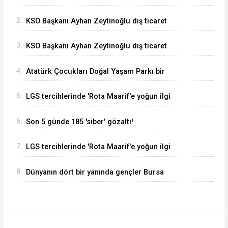
2.
KSO Başkanı Ayhan Zeytinoğlu dış ticaret
verilerini değerlendirdi
3.
KSO Başkanı Ayhan Zeytinoğlu dış ticaret
verilerini değerlendirdi
4.
Atatürk Çocukları Doğal Yaşam Parkı bir
haftada 50 bin ziyaretçiyi ağırladı
5.
LGS tercihlerinde 'Rota Maarif'e yoğun ilgi
6.
Son 5 günde 185 'siber' gözaltı!
7.
LGS tercihlerinde 'Rota Maarif'e yoğun ilgi
8.
Dünyanın dört bir yanında gençler Bursa
Nilüfer’de buluştu