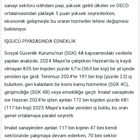
sanayi sektörü istihdam payı, yüksek gelirli ülkeler ve OECD
ortalamasından yaklaşık 5 puan yüksek seyrederken,
ekonomik gelişmeyle bu oranın hizmetler lehine değişmesi
bekleniyor.
İŞGÜCÜ PİYASASINDA ESNEKLİK
Sosyal Güvenlik Kurumu’nun (SGK) 4A kapsamındaki verilerle
yapılan analizde, 2024 Mayıs’ta çalışırken Haziran’da iş kaydı
olmayan 835 bin kişiden yüzde 67’si (563 bin kişi) bir yıl içinde
yeniden işe girdi. Temmuz 2024’te 191 bin kişi (yüzde 23) iş
bulurken, geri kalanların bir kısmı kamu hizmetine (SGK 4C),
girişimciliğe (SGK 4B) veya emekliliğe geçti. İmalat sanayiinde
ise Haziran 2024’te işten ayrılan 172 bin kişiden yüzde 68’i
(117 bin kişi) 2025 Mayıs’a kadar yeniden iş buldu, bu oran
genel ortalamaya paralel seyretti.
İmalat sanayiinden ayrılan 117 bin kişinin 47 bini kendi
sektöründe çalışmaya devam ederken, 70 bini sektör