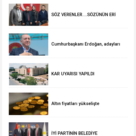
SÖZ VERENLER....SÖZÜNÜN ERİ
OLANLAR VE YRP BELEDİYE
BAŞKANI ADAYI SELVER BOZTAŞ
OKUNTU TV de
Cumhurbaşkanı Erdoğan, adayları
açıkladı!
KAR UYARISI YAPILDI
Altın fiyatları yükselişte
İYİ PARTİNİN BELEDİYE