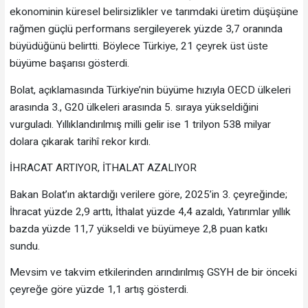
ekonominin küresel belirsizlikler ve tarımdaki üretim düşüşüne
rağmen güçlü performans sergileyerek yüzde 3,7 oranında
büyüdüğünü belirtti. Böylece Türkiye, 21 çeyrek üst üste
büyüme başarısı gösterdi.
Bolat, açıklamasında Türkiye’nin büyüme hızıyla OECD ülkeleri
arasında 3., G20 ülkeleri arasında 5. sıraya yükseldiğini
vurguladı. Yıllıklandırılmış milli gelir ise 1 trilyon 538 milyar
dolara çıkarak tarihî rekor kırdı.
İHRACAT ARTIYOR, İTHALAT AZALIYOR
Bakan Bolat’ın aktardığı verilere göre, 2025’in 3. çeyreğinde;
İhracat yüzde 2,9 arttı, İthalat yüzde 4,4 azaldı, Yatırımlar yıllık
bazda yüzde 11,7 yükseldi ve büyümeye 2,8 puan katkı
sundu.
Mevsim ve takvim etkilerinden arındırılmış GSYH de bir önceki
çeyreğe göre yüzde 1,1 artış gösterdi.