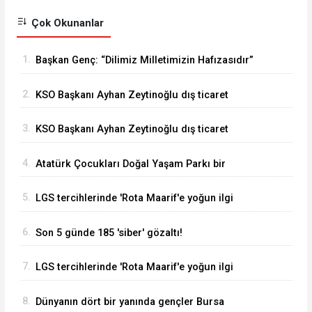
Çok Okunanlar
1.
Başkan Genç: “Dilimiz Milletimizin Hafızasıdır”
2.
KSO Başkanı Ayhan Zeytinoğlu dış ticaret
verilerini değerlendirdi
3.
KSO Başkanı Ayhan Zeytinoğlu dış ticaret
verilerini değerlendirdi
4.
Atatürk Çocukları Doğal Yaşam Parkı bir
haftada 50 bin ziyaretçiyi ağırladı
5.
LGS tercihlerinde 'Rota Maarif'e yoğun ilgi
6.
Son 5 günde 185 'siber' gözaltı!
7.
LGS tercihlerinde 'Rota Maarif'e yoğun ilgi
8.
Dünyanın dört bir yanında gençler Bursa