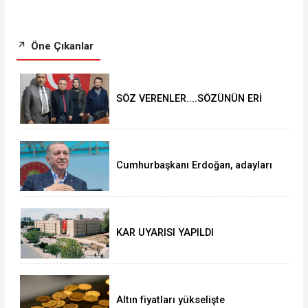
Öne Çıkanlar
SÖZ VERENLER....SÖZÜNÜN ERİ
OLANLAR VE YRP BELEDİYE
BAŞKANI ADAYI SELVER BOZTAŞ
OKUNTU TV de
Cumhurbaşkanı Erdoğan, adayları
açıkladı!
KAR UYARISI YAPILDI
Altın fiyatları yükselişte