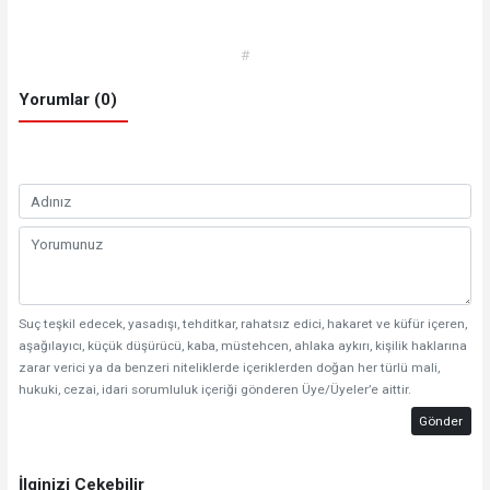
#
Yorumlar (0)
Suç teşkil edecek, yasadışı, tehditkar, rahatsız edici, hakaret ve küfür içeren,
aşağılayıcı, küçük düşürücü, kaba, müstehcen, ahlaka aykırı, kişilik haklarına
zarar verici ya da benzeri niteliklerde içeriklerden doğan her türlü mali,
hukuki, cezai, idari sorumluluk içeriği gönderen Üye/Üyeler’e aittir.
Gönder
İlginizi Çekebilir