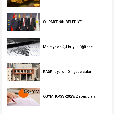
İYİ PARTİNİN BELEDİYE
BAŞKANLARI BELLİ OLDU!!
Malatya’da 4,4 büyüklüğünde
deprem
KASKİ uyardı!, 2 ilçede sular
kesilecek!
ÖSYM, KPSS-2023/2 sonuçları
açıklandı