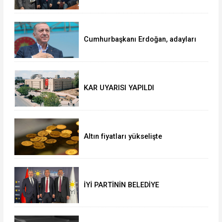
OLANLAR VE YRP BELEDİYE
BAŞKANI ADAYI SELVER BOZTAŞ
OKUNTU TV de
Cumhurbaşkanı Erdoğan, adayları
açıkladı!
KAR UYARISI YAPILDI
Altın fiyatları yükselişte
İYİ PARTİNİN BELEDİYE
BAŞKANLARI BELLİ OLDU!!