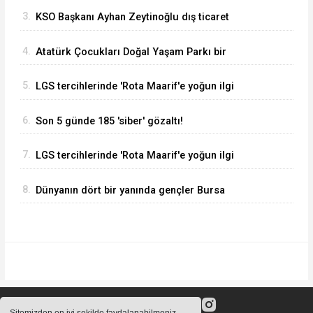
verilerini değerlendirdi
3.
KSO Başkanı Ayhan Zeytinoğlu dış ticaret
verilerini değerlendirdi
4.
Atatürk Çocukları Doğal Yaşam Parkı bir
haftada 50 bin ziyaretçiyi ağırladı
5.
LGS tercihlerinde 'Rota Maarif'e yoğun ilgi
6.
Son 5 günde 185 'siber' gözaltı!
7.
LGS tercihlerinde 'Rota Maarif'e yoğun ilgi
8.
Dünyanın dört bir yanında gençler Bursa
Nilüfer’de buluştu