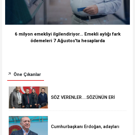
6 milyon emekliyi ilgilendiriyor... Emekli aylığı fark
ödemeleri 7 Ağustos'ta hesaplarda
Öne Çıkanlar
SÖZ VERENLER....SÖZÜNÜN ERİ
OLANLAR VE YRP BELEDİYE
BAŞKANI ADAYI SELVER BOZTAŞ
OKUNTU TV de
Cumhurbaşkanı Erdoğan, adayları
açıkladı!