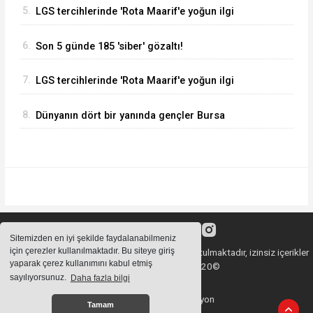
5.
LGS tercihlerinde 'Rota Maarif'e yoğun ilgi
6.
Son 5 günde 185 'siber' gözaltı!
7.
LGS tercihlerinde 'Rota Maarif'e yoğun ilgi
8.
Dünyanın dört bir yanında gençler Bursa
Nilüfer’de buluştu
Sitemizden en iyi şekilde faydalanabilmeniz
için çerezler kullanılmaktadır. Bu siteye giriş
Sitemizde bulunan içeriklerin tüm hakları saklı tutulmaktadır, izinsiz içerikler
yaparak çerez kullanımını kabul etmiş
kullanılamaz. Copyright 2020©
sayılıyorsunuz.
Daha fazla bilgi
Haber Yazılımı:
Web Aksiyon
Tamam