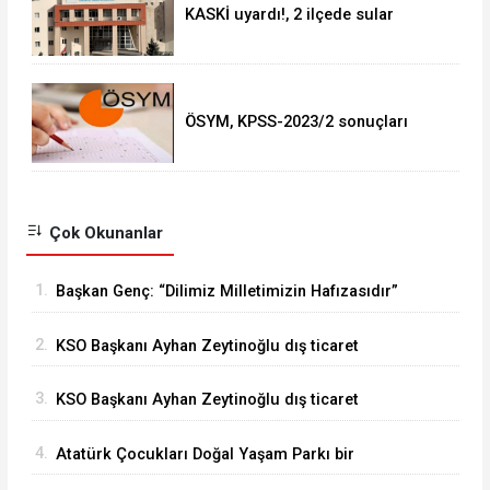
KASKİ uyardı!, 2 ilçede sular
kesilecek!
ÖSYM, KPSS-2023/2 sonuçları
açıklandı
Çok Okunanlar
1.
Başkan Genç: “Dilimiz Milletimizin Hafızasıdır”
2.
KSO Başkanı Ayhan Zeytinoğlu dış ticaret
verilerini değerlendirdi
3.
KSO Başkanı Ayhan Zeytinoğlu dış ticaret
verilerini değerlendirdi
4.
Atatürk Çocukları Doğal Yaşam Parkı bir
haftada 50 bin ziyaretçiyi ağırladı