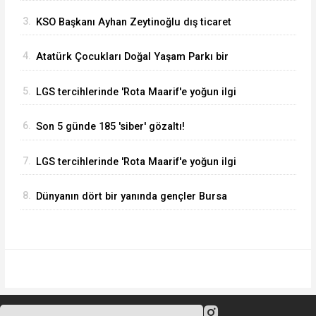
verilerini değerlendirdi
3.
KSO Başkanı Ayhan Zeytinoğlu dış ticaret
verilerini değerlendirdi
4.
Atatürk Çocukları Doğal Yaşam Parkı bir
haftada 50 bin ziyaretçiyi ağırladı
5.
LGS tercihlerinde 'Rota Maarif'e yoğun ilgi
6.
Son 5 günde 185 'siber' gözaltı!
7.
LGS tercihlerinde 'Rota Maarif'e yoğun ilgi
8.
Dünyanın dört bir yanında gençler Bursa
Nilüfer’de buluştu