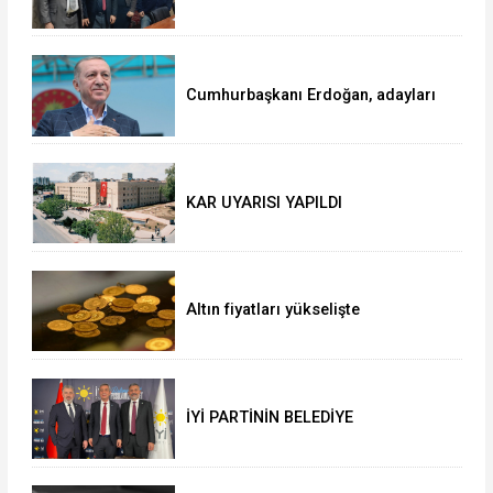
OLANLAR VE YRP BELEDİYE
BAŞKANI ADAYI SELVER BOZTAŞ
OKUNTU TV de
Cumhurbaşkanı Erdoğan, adayları
açıkladı!
KAR UYARISI YAPILDI
Altın fiyatları yükselişte
İYİ PARTİNİN BELEDİYE
BAŞKANLARI BELLİ OLDU!!