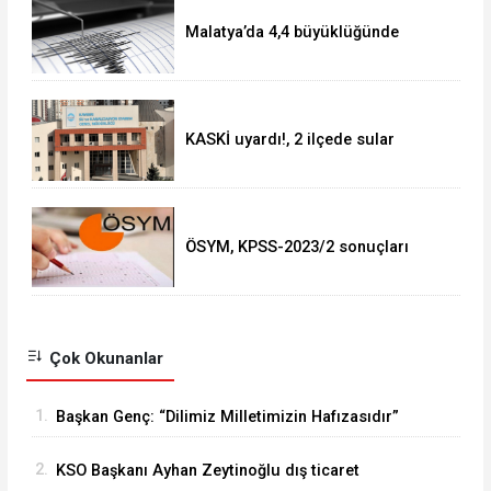
Malatya’da 4,4 büyüklüğünde
deprem
KASKİ uyardı!, 2 ilçede sular
kesilecek!
ÖSYM, KPSS-2023/2 sonuçları
açıklandı
Çok Okunanlar
1.
Başkan Genç: “Dilimiz Milletimizin Hafızasıdır”
2.
KSO Başkanı Ayhan Zeytinoğlu dış ticaret